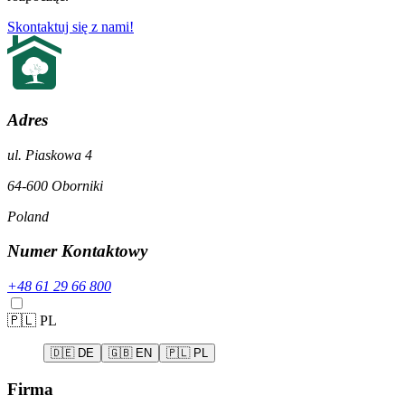
Skontaktuj się z nami!
Adres
ul. Piaskowa 4
64-600
Oborniki
Poland
Numer Kontaktowy
+48 61 29 66 800
🇵🇱
PL
🇩🇪
DE
🇬🇧
EN
🇵🇱
PL
Firma